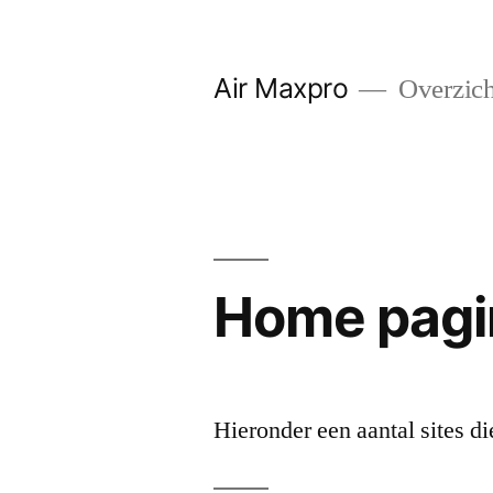
Naar
de
Air Maxpro
Overzicht
inhoud
springen
Home pagi
Hieronder een aantal sites di